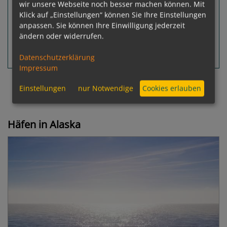
21.08.2026
wir unsere Webseite noch besser machen können. Mit
Ausgebucht
Klick auf „Einstellungen“ können Sie Ihre Einstellungen
Leistungspakete
anpassen. Sie können Ihre Einwilligung jederzeit
ändern oder widerrufen.
Datenschutzerklärung
Routeninfos
Terminübersicht
Impressum
«
1
2
3
»
Einstellungen
nur Notwendige
Cookies erlauben
Häfen in Alaska