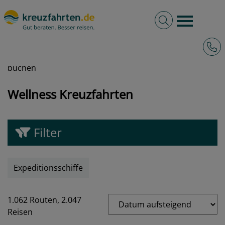
Volltextsuche
Burger 
Hotli
kreuzfahrten.de
Besondere Kreuzfahrten
Wellness Kreuzfahrten beim Testsieger ✅ online
buchen
Wellness Kreuzfahrten
Filter
Expeditionsschiffe
1.062 Routen,
2.047
Reisen