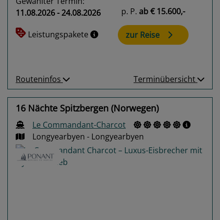
Gewählter Termin:
p. P.
ab
€ 15.600,-
11.08.2026 - 24.08.2026
Leistungspakete
zur Reise
Routeninfos
Terminübersicht
16 Nächte Spitzbergen (Norwegen)
Le Commandant-Charcot
Longyearbyen - Longyearbyen
Previous
Next