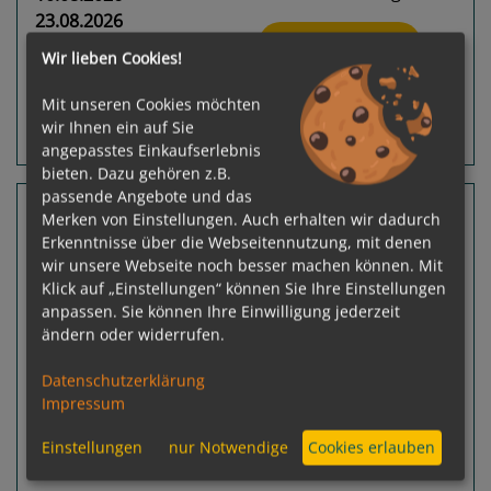
23.08.2026
Ausgebucht
Wir lieben Cookies!
Leistungspakete
Mit unseren Cookies möchten
wir Ihnen ein auf Sie
Routeninfos
Terminübersicht
angepasstes Einkaufserlebnis
bieten. Dazu gehören z.B.
passende Angebote und das
8 Nächte Ontario, Michigan
Merken von Einstellungen. Auch erhalten wir dadurch
Erkenntnisse über die Webseitennutzung, mit denen
Le Bellot
wir unsere Webseite noch besser machen können. Mit
Toronto, Ontario - Milwaukee, Wisconsin
Klick auf „Einstellungen“ können Sie Ihre Einstellungen
anpassen. Sie können Ihre Einwilligung jederzeit
ändern oder widerrufen.
Datenschutzerklärung
Impressum
Previous
Next
Einstellungen
nur Notwendige
Cookies erlauben