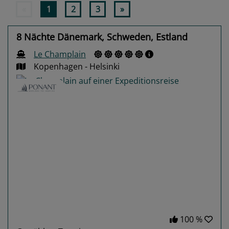
«
1
2
3
»
8 Nächte Dänemark, Schweden, Estland
Le Champlain
Kopenhagen - Helsinki
Previous
Next
100 %