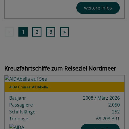
weitere Infos
«
1
2
3
»
Kreuzfahrtschiffe zum Reiseziel Nordmeer
AIDA Cruises: AIDAbella
Baujahr
2008 / März 2026
Passagiere
2.050
Schiffslänge
252
Tonnage
69.203 BRT
Decks
13