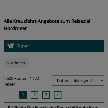
Alle Kreuzfahrt Angebote zum Reiseziel
Nordmeer
Filter
Nordmeer
1.500 Routen,
4.172
Reisen
«
1
2
3
»
5 Nächte Die klassische Postschiffroute Kurs