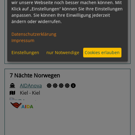
wir unsere Webseite noch besser machen können. Mit
Klick auf „Einstellungen“ können Sie Ihre Einstellungen
Gewählter Termin:
anpassen. Sie können Ihre Einwilligung jederzeit
p. P.
ab
€ 1.143,-
08.08.2026 - 13.08.2026
ändern oder widerrufen.
Leistungspakete
zur Reise
Datenschutzerklärung
Impressum
Einstellungen
nur Notwendige
Cookies erlauben
Routeninfos
Terminübersicht
7 Nächte Norwegen
AIDAnova
Kiel - Kiel