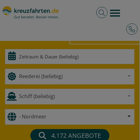
Volltextsuche
Burger 
Hotli
HOCHSEE
FLUSS
Reederei (beliebig)
Schiff (beliebig)
- Nordmeer
4.172
ANGEBOTE