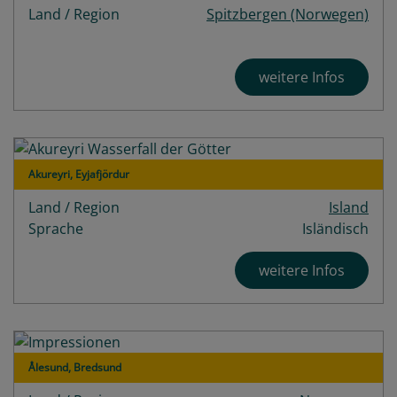
Land / Region
Spitzbergen (Norwegen)
weitere Infos
Akureyri, Eyjafjördur
Land / Region
Island
Sprache
Isländisch
weitere Infos
Ålesund, Bredsund