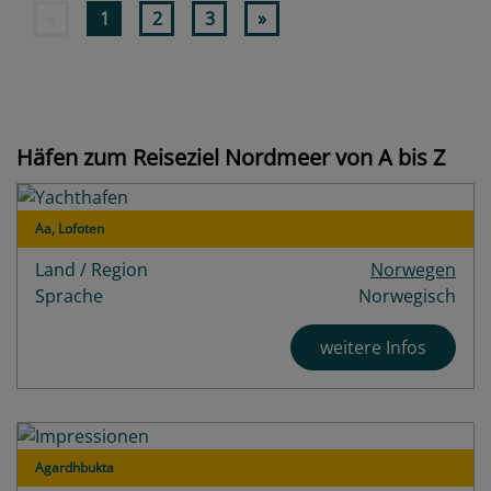
«
1
2
3
»
Häfen zum Reiseziel Nordmeer von A bis Z
Aa, Lofoten
Land / Region
Norwegen
Sprache
Norwegisch
weitere Infos
Agardhbukta