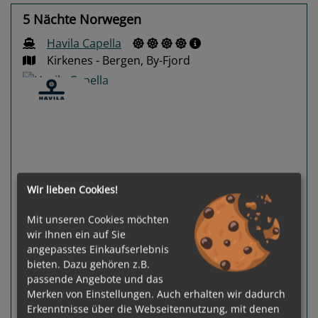
5 Nächte Norwegen
Havila Capella
Kirkenes - Bergen, By-Fjord
Previous
Next
Wir lieben Cookies!
Mit unseren Cookies möchten
wir Ihnen ein auf Sie
angepasstes Einkaufserlebnis
bieten. Dazu gehören z.B.
100 %
passende Angebote und das
49
Termine verfügbar:
Merken von Einstellungen. Auch erhalten wir dadurch
08.08.26
19.08.26
30.08.26
10.09.26
21.09.26
Erkenntnisse über die Webseitennutzung, mit denen