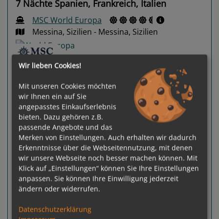
7 Nächte Spanien, Frankreich, Italien
MSC World Europa
Messina, Sizilien - Messina, Sizilien
Wir lieben Cookies!
Mit unseren Cookies möchten
wir Ihnen ein auf Sie
angepasstes Einkaufserlebnis
Previous
Next
bieten. Dazu gehören z.B.
passende Angebote und das
Merken von Einstellungen. Auch erhalten wir dadurch
Erkenntnisse über die Webseitennutzung, mit denen
wir unsere Webseite noch besser machen können. Mit
Klick auf „Einstellungen“ können Sie Ihre Einstellungen
90 %
anpassen. Sie können Ihre Einwilligung jederzeit
ändern oder widerrufen.
Gewählter Termin:
p. P.
ab
€ 1.189,-
03.11.2026 - 10.11.2026
Datenschutzerklärung