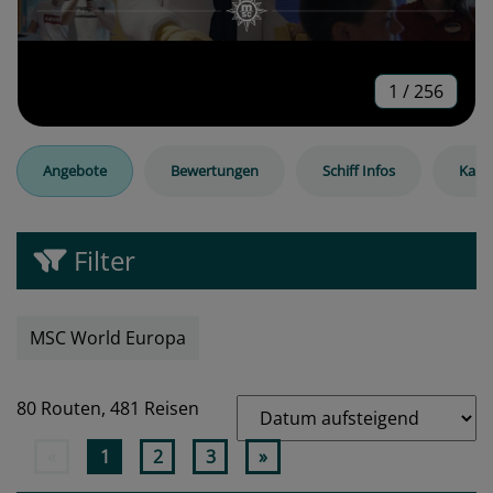
1
/
256
Angebote
Bewertungen
Schiff Infos
Kabi
Filter
MSC World Europa
80 Routen,
481 Reisen
«
1
2
3
»