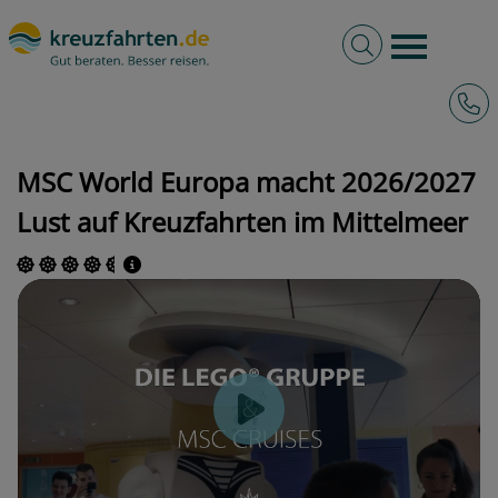
Volltextsuche
Burger 
Hotli
kreuzfahrten.de
Schiffe
MSC Cruises
World Europa
MSC World Europa macht 2026/2027
Lust auf Kreuzfahrten im Mittelmeer