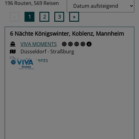
196 Routen,
569 Reisen
«
1
2
3
»
6 Nächte Königswinter, Koblenz, Mannheim
VIVA MOMENTS
Düsseldorf - Straßburg
Previous
Next