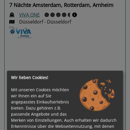
7 Nächte Amsterdam, Rotterdam, Arnheim
VIVA ONE
Düsseldorf - Düsseldorf
Previous
Next
Wir lieben Cookies!
Mit unseren Cookies möchten
wir Ihnen ein auf Sie
angepasstes Einkaufserlebnis
bieten. Dazu gehören z.B.
100 %
passende Angebote und das
6
Termine verfügbar:
Merken von Einstellungen. Auch erhalten wir dadurch
19.08.26
12.06.27
26.06.27
10.07.27
24.07.27
Erkenntnisse über die Webseitennutzung, mit denen