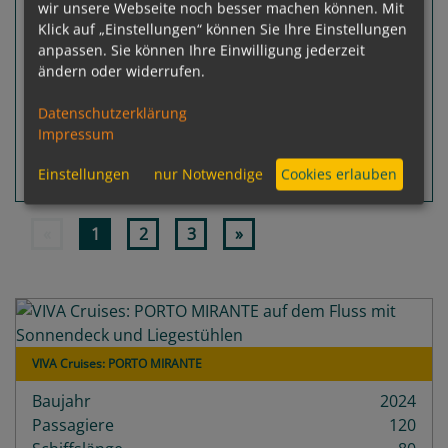
wir unsere Webseite noch besser machen können. Mit
Gewählter Termin:
Klick auf „Einstellungen“ können Sie Ihre Einstellungen
p. P.
ab
€ 1.795,-
19.08.2026 - 26.08.2026
anpassen. Sie können Ihre Einwilligung jederzeit
ändern oder widerrufen.
Leistungspakete
zur Reise
Datenschutzerklärung
Impressum
Einstellungen
nur Notwendige
Cookies erlauben
Routeninfos
Terminübersicht
«
1
2
3
»
VIVA Cruises: PORTO MIRANTE
Baujahr
2024
Passagiere
120