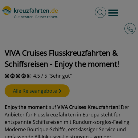
Volltextsuche
Burger 
Hotli
kreuzfahrten.de
Reedereien
VIVA Cruises
VIVA Cruises Flusskreuzfahrten &
Schiffsreisen - Enjoy the moment!
4.5
/
5
Sehr gut
Alle Reiseangebote
Enjoy the moment
auf
VIVA
Cruises Kreuzfahrten!
Der
Anbieter für Flusskreuzfahrten in Europa steht für
entspannte Schiffsreisen mit Rundum-sorglos-Feeling.
Moderne Boutique-Schiffe, erstklassiger Service und
umfassende All-Inklusive-Leistungen – von der