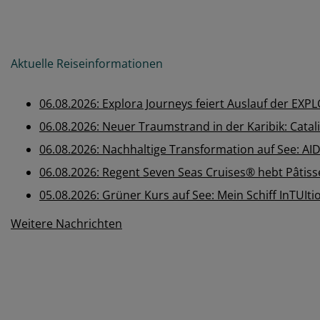
Innen
ab
€
649,-
Innen
Außen
ab
€
829,-
Außen
Balkon
ab
€
719,-
Balkon
zu den Angeboten
zu den Ange
1
|
8
Previous
Next