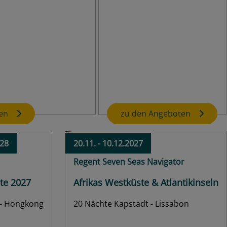
l 2027
September 2026 - Januar
2027
A-ROSA
erreisen Nordeuropa
Saisonfinale Sonderpreise
bis Hamburg
z. B. 3 Nächte ab/bis Köln
ab
€
559,-
ab
€
629,-
Außen
ab
€
348,-
ab
€
659,-
Balkon
ab
€
498,-