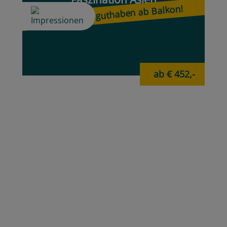
Last Minute Mittelmeer
ab € 499,-
Faszination Asien
+ USD 100 Bordguthaben ab Balkon!