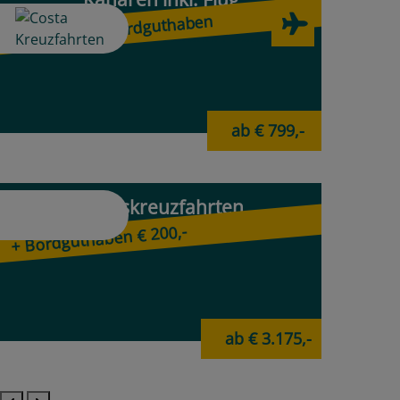
nur buchbar bis 31.08.2026
38.719
ANGEBOTE
ab € 649,-
Detailsuche
Zurücksetzen
Deals der Woche
Fernweh Karibik
Buchbar bis 19.08.2026
ab € 2.199,-
Kanaren inkl. Flug
+ bis € 200,- Bordguthaben