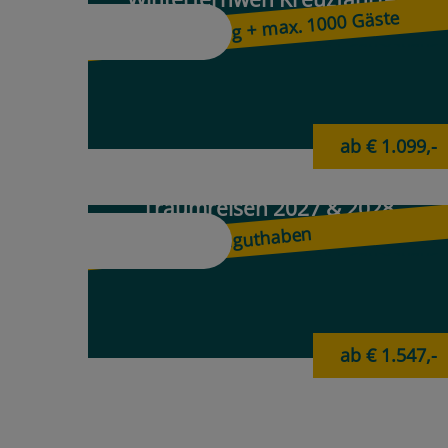
Kanaren & Karibik
Angebot der Woche
ab € 1.299,-
Winterfernweh Kreuzfahrten
Deutschsprachig + max. 1000 Gäste