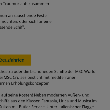
ir sind eines der führenden Reisebüros für Schiffsreisen
ner Erfahrung, weil auch sie ihre schönsten Wochen des
zfahrer oder Neulinge, wir haben für jeden Geschmack die
ten-Angebote und überzeugen Sie sich selbst.
ndreise? Als langjährige
llen Traumurlaub zusammen.