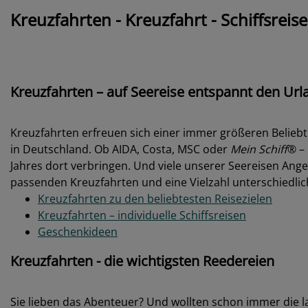
Aktuelle Reiseinformationen
06.08.2026: Explora Journeys feiert Auslauf der EXPLO
06.08.2026: Neuer Traumstrand in der Karibik: Cata
06.08.2026: Nachhaltige Transformation auf See: AID
06.08.2026: Regent Seven Seas Cruises® hebt Pâtisse
05.08.2026: Grüner Kurs auf See: Mein Schiff InTUIti
Weitere Nachrichten
Kreuzfahrten - Kreuzfahrt - Schiffsreis