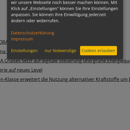
ab
€
519,-
Innen
wir unsere Webseite noch besser machen können. Mit
ab
€
579,-
Außen
Klick auf „Einstellungen“ können Sie Ihre Einstellungen
ab
€
682,-
Balkon
anpassen. Sie können Ihre Einwilligung jederzeit
ändern oder widerrufen.
Datenschutzerklärung
Impressum
Einstellungen
nur Notwendige
Cookies erlauben
boten
zu den Angeboten