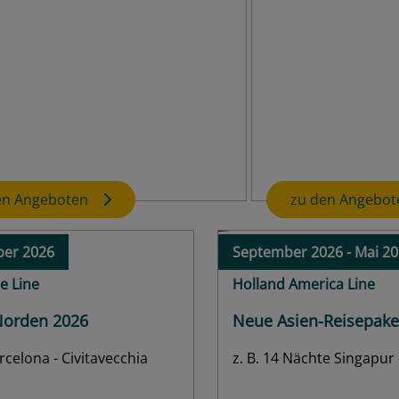
USD 300 Bordguthaben!
2026 - April 2027
Oktober 2026 - Apri
y Cruises
AIDAprima
 Deals
Herbst- und Wint
Nächte ab/bis Port Canaveral,
z. B. 5 Nächte ab/
ab
€
583,-
Innen
ab
€
733,-
Außen
ab
€
832,-
Balkon