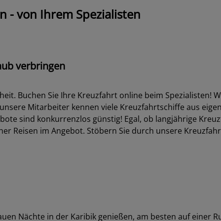
RA III
lina Sugar Beach wird zum exklusiven Premium-Ziel
A Cruises setzt auf digitale Steuerung und grüne Energiequ
rie auf neues Level
on-Klasse erweitert die Nutzung alternativer Kraftstoffe um
en - von Ihrem Spezialisten