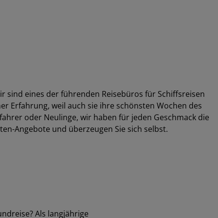
ellen
 Bio-LNG