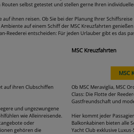
aub verbringen
eit. Buchen Sie Ihre Kreuzfahrt online beim Spezialisten! W
 unsere Mitarbeiter kennen viele Kreuzfahrtschiffe aus eige
bote sind konkurrenzlos günstig! Egal, ob langjährige Kreu
her Reisen im Angebot. Stöbern Sie durch unsere Kreuzfahr
uen Nächte in der Karibik genießen, am besten auf einer Ru
 Routen selbst getestet und stellen gerne Ihren individue