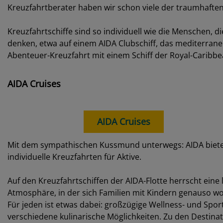
Kreuzfahrten – auf Seereise entspannt den Url
Kreuzfahrten erfreuen sich einer immer größeren Beliebth
in Deutschland. Ob AIDA, Costa, MSC oder
Mein Schiff
® –
Jahres dort verbringen. Und viele unserer Seereisen Ange
passenden Kreuzfahrten und eine Vielzahl unterschiedlic
Kreuzfahrten zu den beliebtesten Reisezielen
Kreuzfahrten – individuelle Schiffsreisen
Geschenkideen
Kreuzfahrten - die wichtigsten Reedereien
Sie lieben das Abenteuer? Und wollten schon immer die la
Kreuzfahrtberater haben wir schon viele der traumhaften