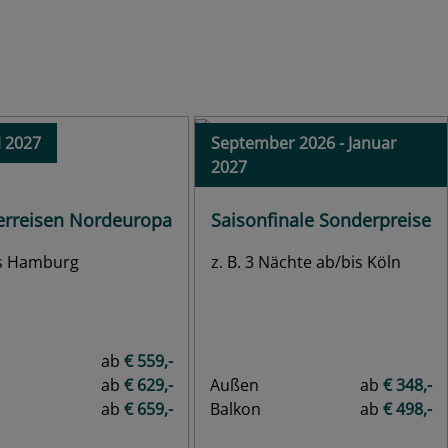
ab € 1.099,-
Traumreisen 2027 & 2028
+ USD 250 Bordguthaben
ab € 1.547,-