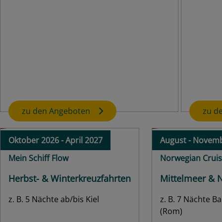
Bis zu 
Aktuelle Topangebote
Oktober 2026 - April 2027
Oktober 
MSC Cruises
Celebrit
Catch of the Week: Karibik
Karibik
z. B. 18 Nächte Civitavecchia (Rom) - La
z. B. 7 
Romana, Dominikanische Republik
Florida
Innen
ab
€
799,-
Innen
Außen
ab
€
799,-
Außen
Balkon
ab
€
1.539,-
Balkon