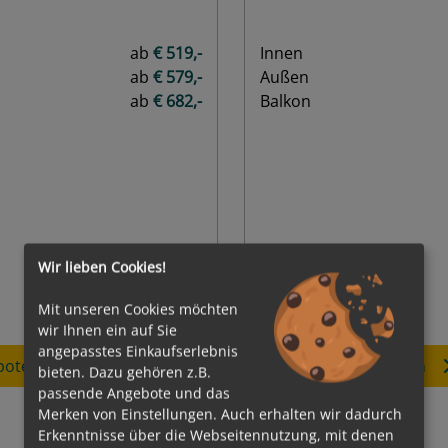
en Angeboten
zu den Angebot
Inklusive Flug!
ber 2026
September 2026 - Mai 2
e Line
Holland America Line
Wir lieben Cookies!
Norden 2026
Neue Asien-Reisepake
Mit unseren Cookies möchten
wir Ihnen ein auf Sie
rcelona - Civitavecchia
z. B. 14 Nächte Singapur
angepasstes Einkaufserlebnis
bieten. Dazu gehören z.B.
passende Angebote und das
Merken von Einstellungen. Auch erhalten wir dadurch
Erkenntnisse über die Webseitennutzung, mit denen