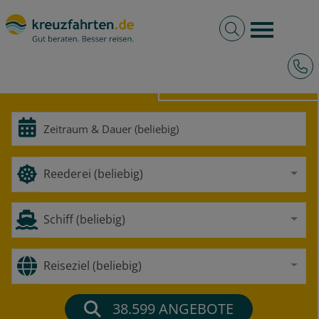
Volltextsuche
Burger 
Hotli
HOCHSEE
FLUSS
Reederei (beliebig)
Schiff (beliebig)
Reiseziel (beliebig)
38.599
ANGEBOTE