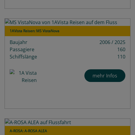
1AVista Reisen: MS VistaNova
Baujahr
2006 / 2025
Passagiere
160
Schiffslänge
110
mehr Infos
A-ROSA: A-ROSA ALEA