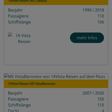
1AVista Reisen: MS Classica
Baujahr
1990 / 2018
Passagiere
110
Schiffslänge
106
mehr Infos
1AVista Reisen: MS VistaBaroness
Baujahr
2007 / 2026
Passagiere
150
Schiffslänge
110
Decks
4