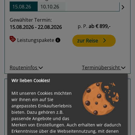
15.08.26
10.10.26
Gewählter Termin:
p. P.
ab
€ 899,-
15.08.2026 - 22.08.2026
Leistungspakete
zur Reise
Routeninfos
Terminübersicht
Wir lieben Cookies!
7 Nächte Rüdesheim, Würzburg, Nürnberg
Mit unseren Cookies möchten
Amadeus Nova
wir Ihnen ein auf Sie
Köln - Passau
angepasstes Einkaufserlebnis
bieten. Dazu gehören z.B.
passende Angebote und das
Merken von Einstellungen. Auch erhalten wir dadurch
Erkenntnisse über die Webseitennutzung, mit denen