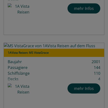
mehr Infos
1AVista Reisen: MS VistaGrace
Baujahr
2001
Passagiere
144
Schiffslänge
110
Decks
4
mehr Infos