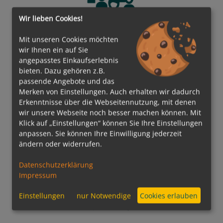
Wir lieben Cookies!
Team-Events
Mit unseren Cookies möchten
Teambuilding-Aktivitäten,
wir Ihnen ein auf Sie
angepasstes Einkaufserlebnis
Ausflüge/Schiffsbesichtigungen und Firmenfeiern
bieten. Dazu gehören z.B.
passende Angebote und das
Merken von Einstellungen. Auch erhalten wir dadurch
Erkenntnisse über die Webseitennutzung, mit denen
wir unsere Webseite noch besser machen können. Mit
Klick auf „Einstellungen“ können Sie Ihre Einstellungen
anpassen. Sie können Ihre Einwilligung jederzeit
Weiterbildungsmöglichkeiten
ändern oder widerrufen.
Schiffsbesichtigungen, Seminare & Workshops
Datenschutzerklärung
Impressum
Einstellungen
nur Notwendige
Cookies erlauben