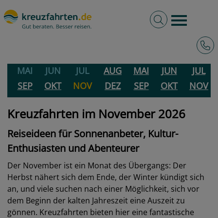
Volltextsuche
Burger 
Hotli
2026
2027
JAN
FEB
MAR
APR
JAN
FEB
MAR
MAI
JUN
JUL
AUG
MAI
JUN
JUL
SEP
OKT
NOV
DEZ
SEP
OKT
NOV
Kreuzfahrten im November 2026
Reiseideen für Sonnenanbeter, Kultur-
Enthusiasten und Abenteurer
Der November ist ein Monat des Übergangs: Der
Herbst nähert sich dem Ende, der Winter kündigt sich
an, und viele suchen nach einer Möglichkeit, sich vor
dem Beginn der kalten Jahreszeit eine Auszeit zu
gönnen. Kreuzfahrten bieten hier eine fantastische