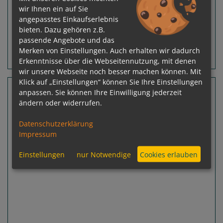
wir Ihnen ein auf Sie
zur Reise
angepasstes Einkaufserlebnis
bieten. Dazu gehören z.B.
passende Angebote und das
Merken von Einstellungen. Auch erhalten wir dadurch
Routeninfos
Terminübersicht
Erkenntnisse über die Webseitennutzung, mit denen
wir unsere Webseite noch besser machen können. Mit
Klick auf „Einstellungen“ können Sie Ihre Einstellungen
4 Nächte Wien, Melk, Linz
anpassen. Sie können Ihre Einwilligung jederzeit
ändern oder widerrufen.
A-ROSA MIA
Passau - Passau
Datenschutzerklärung
Impressum
Einstellungen
nur Notwendige
Cookies erlauben
Previous
Next