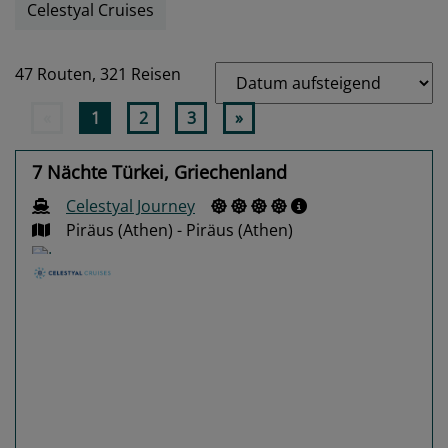
Celestyal Cruises
47 Routen,
321 Reisen
«
1
2
3
»
7 Nächte Türkei, Griechenland
Celestyal Journey
Piräus (Athen) - Piräus (Athen)
Previous
Next