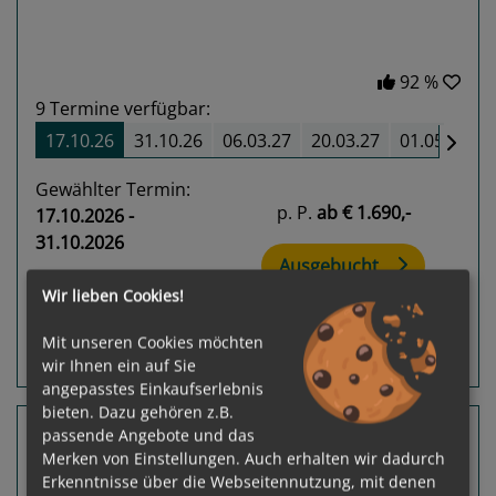
92 %
9
Termine verfügbar:
17.10.26
31.10.26
06.03.27
20.03.27
01.05.27
Gewählter Termin:
p. P.
ab
€ 1.690,-
17.10.2026 -
31.10.2026
Ausgebucht
Leistungspakete
Wir lieben Cookies!
Mit unseren Cookies möchten
Routeninfos
Terminübersicht
wir Ihnen ein auf Sie
angepasstes Einkaufserlebnis
bieten. Dazu gehören z.B.
3 Nächte Kurzkreuzfahrt
passende Angebote und das
Merken von Einstellungen. Auch erhalten wir dadurch
Celestyal Discovery
Erkenntnisse über die Webseitennutzung, mit denen
Lavrio (Athen) - Lavrio (Athen)