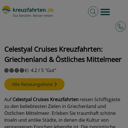
Volltextsuche
Burger 
Hotli
kreuzfahrten.de
Reedereien
Celestyal Cruises
Celestyal Cruises Kreuzfahrten:
Griechenland & Östliches Mittelmeer
4.2
/
5
Gut
Alle Reiseangebote
Auf
Celestyal Cruises Kreuzfahrten
reisen Schiffsgäste
zu den beliebtesten Zielen in Griechenland und
Östlichen Mittelmeer. Erleben Sie traumhaft schöne
Inseln und antike Städte, in denen die Kultur von
vergangenen Epochen lebendig ist. Die zypriotische