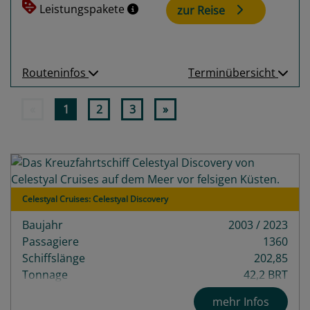
Leistungspakete
zur Reise
Routeninfos
Terminübersicht
«
1
2
3
»
Celestyal Cruises: Celestyal Discovery
Baujahr
2003 / 2023
Passagiere
1360
Schiffslänge
202,85
Tonnage
42,2 BRT
Decks
10
mehr Infos