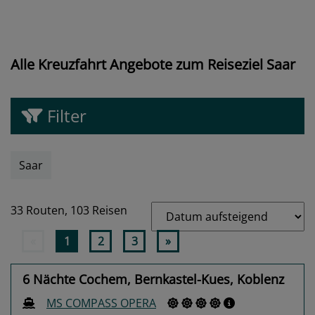
Alle Kreuzfahrt Angebote zum Reiseziel Saar
Filter
Saar
33 Routen,
103 Reisen
«
1
2
3
»
6 Nächte Cochem, Bernkastel-Kues, Koblenz
MS COMPASS OPERA