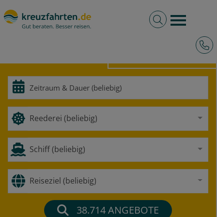
Volltextsuche
Burger 
Hotli
HOCHSEE
FLUSS
Reederei (beliebig)
Schiff (beliebig)
Reiseziel (beliebig)
38.714
ANGEBOTE