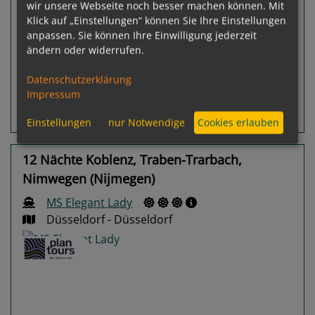
wir unsere Webseite noch besser machen können. Mit
Gewählter Termin:
Klick auf „Einstellungen“ können Sie Ihre Einstellungen
p. P.
ab
€ 1.241,-
23.09.2026 -
anpassen. Sie können Ihre Einwilligung jederzeit
29.09.2026
ändern oder widerrufen.
Ausgebucht
Datenschutzerklärung
Impressum
Routeninfos
Terminübersicht
Einstellungen
nur Notwendige
Cookies erlauben
12 Nächte Koblenz, Traben-Trarbach,
Nimwegen (Nijmegen)
MS Elegant Lady
Düsseldorf - Düsseldorf