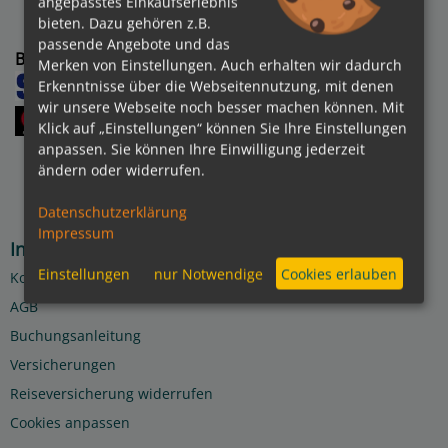
angepasstes Einkaufserlebnis
bieten. Dazu gehören z.B.
passende Angebote und das
Bezahlmethoden
kreuzfahrten.de APP
Merken von Einstellungen. Auch erhalten wir dadurch
Erkenntnisse über die Webseitennutzung, mit denen
wir unsere Webseite noch besser machen können. Mit
Klick auf „Einstellungen“ können Sie Ihre Einstellungen
anpassen. Sie können Ihre Einwilligung jederzeit
ändern oder widerrufen.
Datenschutzerklärung
Impressum
Informationen
Einstellungen
nur Notwendige
Cookies erlauben
Kontakt
AGB
Buchungsanleitung
Versicherungen
Reiseversicherung widerrufen
Cookies anpassen