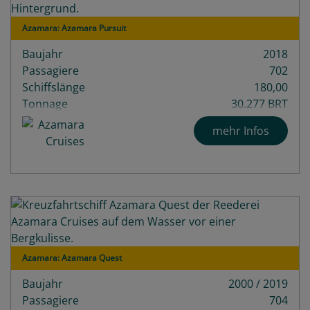
Azamara: Azamara Pursuit
Baujahr
2018
Passagiere
702
Schiffslänge
180,00
Tonnage
30.277 BRT
Decks
9
mehr Infos
Azamara: Azamara Quest
Baujahr
2000 / 2019
Passagiere
704