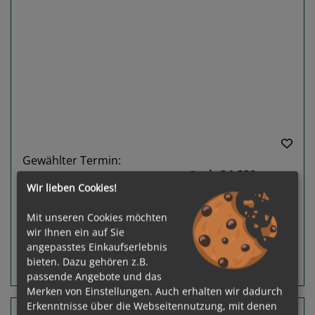
Previous
Next
Gewählter Termin:
p. P.
ab
€ 1.239,-
11.10.2026 - 30.10.2026
Wir lieben Cookies!
Leistungspakete
zur Reise
Mit unseren Cookies möchten
wir Ihnen ein auf Sie
angepasstes Einkaufserlebnis
bieten. Dazu gehören z.B.
Routeninfos
Terminübersicht
passende Angebote und das
Merken von Einstellungen. Auch erhalten wir dadurch
Erkenntnisse über die Webseitennutzung, mit denen
34 Nächte Hawaii, Polynesien, Neuseeland