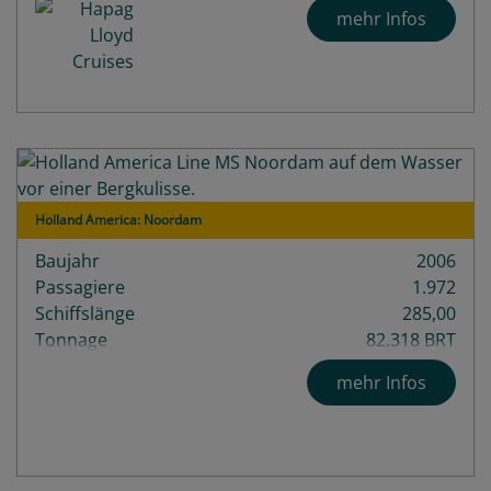
Decks
10
mehr Infos
Holland America: Noordam
Baujahr
2006
Passagiere
1.972
Schiffslänge
285,00
Tonnage
82.318 BRT
mehr Infos