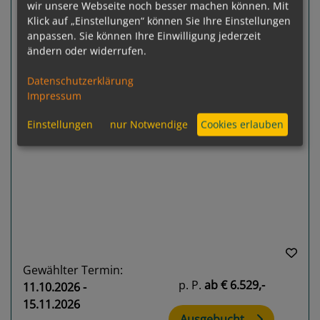
wir unsere Webseite noch besser machen können. Mit
Klick auf „Einstellungen“ können Sie Ihre Einstellungen
Noordam
anpassen. Sie können Ihre Einwilligung jederzeit
Seattle, Washington - Sydney
ändern oder widerrufen.
Datenschutzerklärung
Impressum
Einstellungen
nur Notwendige
Cookies erlauben
Previous
Next
Gewählter Termin:
p. P.
ab
€ 6.529,-
11.10.2026 -
15.11.2026
Ausgebucht