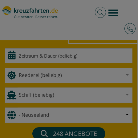
Volltextsuche
Burger 
Hotli
HOCHSEE
FLUSS
Reederei (beliebig)
Schiff (beliebig)
- Neuseeland
248
ANGEBOTE