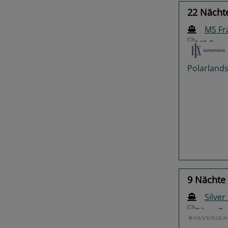
22 Nächte
MS F
Previo
9 Nächte 
Silve