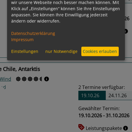
wir unsere Webseite noch besser machen können. Mit
Klick auf „Einstellungen“ können Sie Ihre Einstellungen
Gewählter Termin:
anpassen. Sie können Ihre Einwilligung jederzeit
18.10.2026 - 27.10.2026
ändern oder widerrufen.
us
Next
Leistungspakete
Datenschutzerklärung
Impressum
Routeninfos
Einstellungen
nur Notwendige
Cookies erlauben
 Chile, Antarktis
 Wind
2
Termine verfügbar:
19.10.26
24.11.26
Gewählter Termin:
19.10.2026 - 31.10.2026
us
Next
Leistungspakete