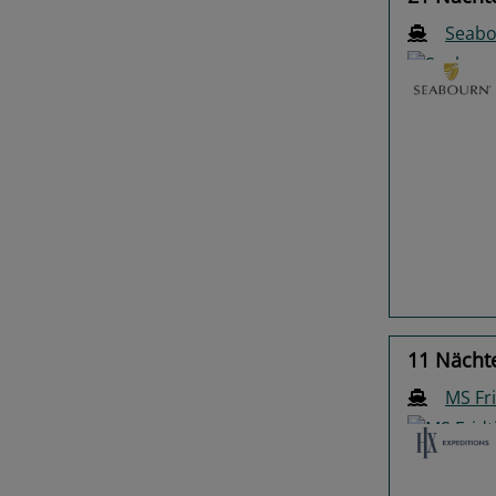
Seabo
Previo
11 Nächt
MS Fr