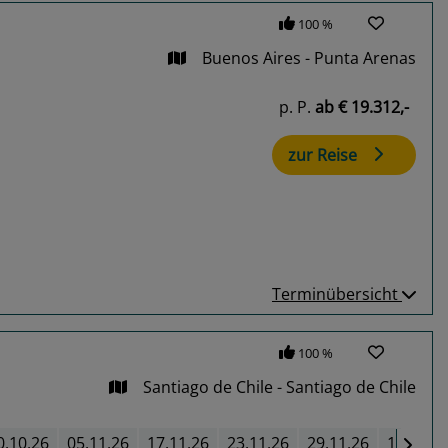
100 %
Buenos Aires - Punta Arenas
p. P.
ab
€ 19.312,-
zur Reise
Terminübersicht
100 %
Santiago de Chile - Santiago de Chile
0.10.26
05.11.26
17.11.26
23.11.26
29.11.26
16.01.2