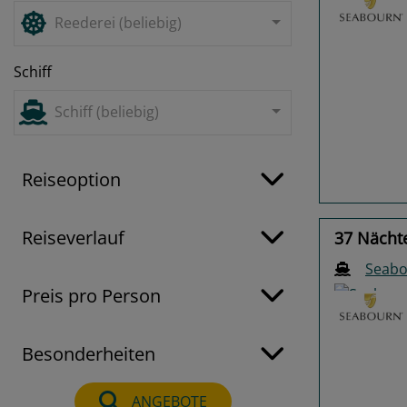
Reederei (beliebig)
Schiff
Previo
Schiff (beliebig)
Reiseoption
Reiseverlauf
37 Nächt
Seabo
Preis pro Person
Besonderheiten
Previo
ANGEBOTE