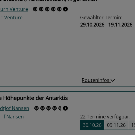
urn Venture
Gewählter Termin:
29.10.2026 - 19.11.2026
us
Next
Routeninfos
e Höhepunkte der Antarktis
idtjof Nansen
22
Termine verfügbar:
30.10.26
09.11.26
1