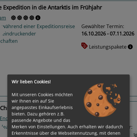
 Expedition in die Antarktis im Frühjahr
ram
Gewählter Termin:
16.10.2026 - 07.11.2026
Leistungspakete
us
Next
Wir lieben Cookies!
Routeninfos
Mit unseren Cookies möchten
wir Ihnen ein auf Sie
Chile, Antarktis
angepasstes Einkaufserlebnis
bieten. Dazu gehören z.B.
r Endeavour
passende Angebote und das
12
Termine verfügbar:
Merken von Einstellungen. Auch erhalten wir dadurch
Erkenntnisse über die Webseitennutzung, mit denen
18.10.26
24.10.26
3