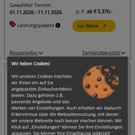
Gewählter Termin:
p. P.
ab
€ 5.370,-
01.11.2026 - 11.11.2026
Leistungspakete
zur Reise
Routeninfos
Terminübersicht
Wir lieben Cookies!
14 Nächte Madeira, Teneriffa, Lanzarote
Mit unseren Cookies möchten
Mein Schiff 7
wir Ihnen ein auf Sie
Las Palmas, Gran Canaria (Kanaren) - Las
angepasstes Einkaufserlebnis
Palmas, Gran Canaria (Kanaren)
bieten. Dazu gehören z.B.
passende Angebote und das
Merken von Einstellungen. Auch erhalten wir dadurch
Erkenntnisse über die Webseitennutzung, mit denen
wir unsere Webseite noch besser machen können. Mit
Klick auf „Einstellungen“ können Sie Ihre Einstellungen
anpassen. Sie können Ihre Einwilligung jederzeit