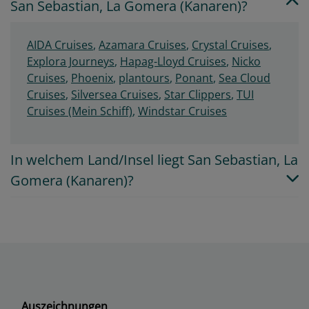
San Sebastian, La Gomera (Kanaren)?
AIDA Cruises
,
Azamara Cruises
,
Crystal Cruises
,
Explora Journeys
,
Hapag-Lloyd Cruises
,
Nicko
Cruises
,
Phoenix
,
plantours
,
Ponant
,
Sea Cloud
Cruises
,
Silversea Cruises
,
Star Clippers
,
TUI
Cruises (Mein Schiff)
,
Windstar Cruises
In welchem Land/Insel liegt San Sebastian, La
Gomera (Kanaren)?
Auszeichnungen