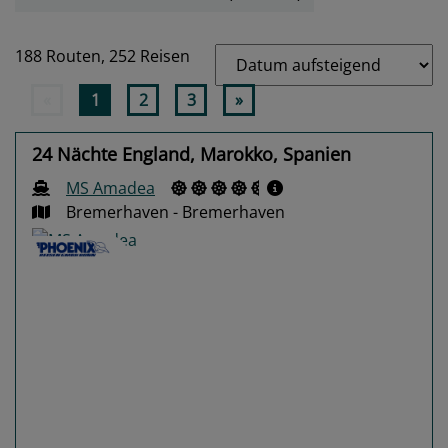
188 Routen,
252 Reisen
«
1
2
3
»
24 Nächte England, Marokko, Spanien
MS Amadea
Bremerhaven - Bremerhaven
Previous
Next