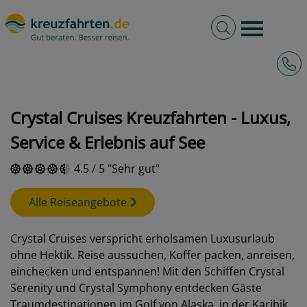
Volltextsuche
Burger 
Hotli
kreuzfahrten.de
Reedereien
Crystal Cruises
Crystal Cruises Kreuzfahrten - Luxus,
Service & Erlebnis auf See
4.5
/
5
Sehr gut
Alle Reiseangebote
Crystal Cruises verspricht erholsamen Luxusurlaub
ohne Hektik. Reise aussuchen, Koffer packen, anreisen,
einchecken und entspannen! Mit den Schiffen Crystal
Serenity und Crystal Symphony entdecken Gäste
Traumdestinationen im Golf von Alaska, in der Karibik,