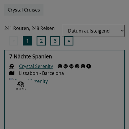
Crystal Cruises
241 Routen,
248 Reisen
«
1
2
3
»
7 Nächte Spanien
Crystal Serenity
Lissabon - Barcelona
Previous
Next