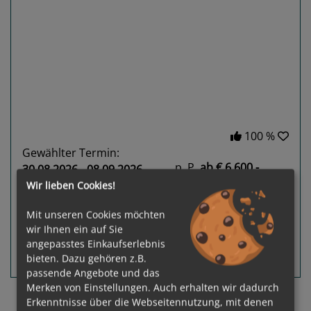
Previous
Next
100 %
Gewählter Termin:
p. P.
ab
€ 6.600,-
30.08.2026 - 08.09.2026
Wir lieben Cookies!
Leistungspakete
zur Reise
Mit unseren Cookies möchten
wir Ihnen ein auf Sie
angepasstes Einkaufserlebnis
bieten. Dazu gehören z.B.
Routeninfos
Terminübersicht
passende Angebote und das
Merken von Einstellungen. Auch erhalten wir dadurch
«
1
2
3
»
Erkenntnisse über die Webseitennutzung, mit denen