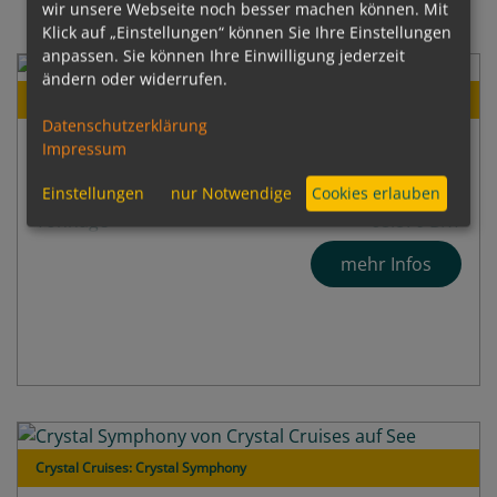
wir unsere Webseite noch besser machen können. Mit
Klick auf „Einstellungen“ können Sie Ihre Einstellungen
anpassen. Sie können Ihre Einwilligung jederzeit
ändern oder widerrufen.
Crystal Cruises: Crystal Serenity
Datenschutzerklärung
Baujahr
2003 / 2023
Impressum
Passagiere
740
Schiffslänge
250
Einstellungen
nur Notwendige
Cookies erlauben
Tonnage
68.870 BRT
Decks
13
mehr Infos
Crystal Cruises: Crystal Symphony