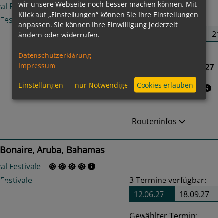
wir unsere Webseite noch besser machen können. Mit
al Festivale
Klick auf „Einstellungen“ können Sie Ihre Einstellungen
8
Termine verfügbar:
anpassen. Sie können Ihre Einwilligung jederzeit
29.05.27
26.06.27
2
ändern oder widerrufen.
Gewählter Termin:
Datenschutzerklärung
Impressum
29.05.2027 - 06.06.2027
us
Next
Einstellungen
nur Notwendige
Cookies erlauben
Leistungspakete
Routeninfos
 Bonaire, Aruba, Bahamas
al Festivale
3
Termine verfügbar:
12.06.27
18.09.27
Gewählter Termin: