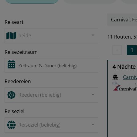
Carnival: Fe
Reiseart
beide
11 Routen,
5
«
1
Reisezeitraum
4 Nächte 
Carniv
Reedereien
Reederei (beliebig)
Reiseziel
Previo
Reiseziel (beliebig)