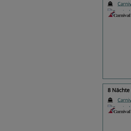
Carniv
Previo
8 Nächte
Carniv