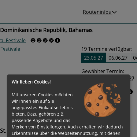
Routeninfos
 Dominikanische Republik, Bahamas
al Festivale
19
Termine verfügbar:
23.05.27
06.06.27
0
Gewählter Termin:
23.05.2027 - 29.05.2027
Wir lieben Cookies!
us
Next
Leistungspakete
Mit unseren Cookies möchten
wir Ihnen ein auf Sie
angepasstes Einkaufserlebnis
Routeninfos
bieten. Dazu gehören z.B.
passende Angebote und das
Merken von Einstellungen. Auch erhalten wir dadurch
 St. Thomas, Dominikanische Republik, Bahamas
Erkenntnisse über die Webseitennutzung, mit denen