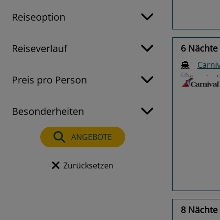
Reiseoption
Reiseverlauf
6 Nächte
Carniv
Preis pro Person
Besonderheiten
Previo
ANGEBOTE
Zurücksetzen
8 Nächte