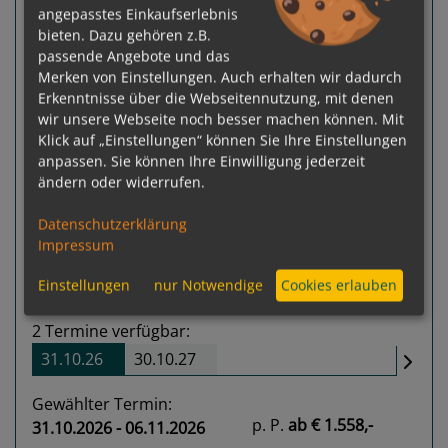
Sydney - Sydney
angepasstes Einkaufserlebnis
bieten. Dazu gehören z.B.
passende Angebote und das
Merken von Einstellungen. Auch erhalten wir dadurch
Erkenntnisse über die Webseitennutzung, mit denen
wir unsere Webseite noch besser machen können. Mit
Klick auf „Einstellungen“ können Sie Ihre Einstellungen
anpassen. Sie können Ihre Einwilligung jederzeit
Previous
Next
ändern oder widerrufen.
Datenschutzerklärung
Impressum
Einstellungen
nur Notwendige
Cookies erlauben
2
Termine verfügbar:
31.10.26
30.10.27
Gewählter Termin:
p. P.
ab
€ 1.558,-
31.10.2026 - 06.11.2026