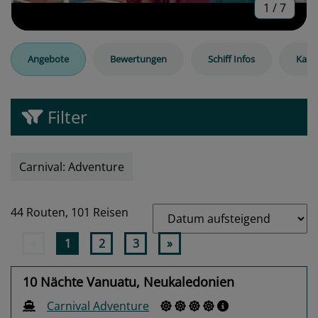
1
/
7
Angebote
Bewertungen
Schiff Infos
Kabi
Filter
Carnival: Adventure
44 Routen,
101 Reisen
«
1
2
3
»
10 Nächte Vanuatu, Neukaledonien
Carnival Adventure