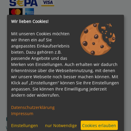
Wir lieben Cookies!
kreuzfahrten.de APP
Mit unseren Cookies möchten
wir Ihnen ein auf Sie
Folgen Sie uns
angepasstes Einkaufserlebnis
bieten. Dazu gehören z.B.
passende Angebote und das
Partner
Merken von Einstellungen. Auch erhalten wir dadurch
Erkenntnisse über die Webseitennutzung, mit denen
wir unsere Webseite noch besser machen können. Mit
Klick auf „Einstellungen“ können Sie Ihre Einstellungen
anpassen. Sie können Ihre Einwilligung jederzeit
ändern oder widerrufen.
Datenschutzerklärung
Impressum
Über kreuzfahrten de
Einstellungen
nur Notwendige
Cookies erlauben
Wir über uns