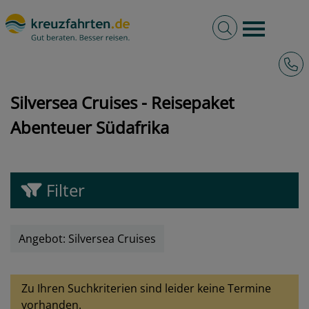
Volltextsuche
Burger 
Hotli
kreuzfahrten.de
Angebote
Silversea Cruises - Reisepaket Abenteuer Südafrika
Silversea Cruises - Reisepaket
Abenteuer Südafrika
Filter
Angebot: Silversea Cruises
Zu Ihren Suchkriterien sind leider keine Termine
vorhanden.