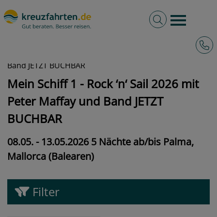
Volltextsuche
Burger 
Hotli
kreuzfahrten.de
Angebote
Mein Schiff 1 - Rock ‘n‘ Sail 2026 mit Peter Maffay und
Band JETZT BUCHBAR
Mein Schiff 1 - Rock ‘n‘ Sail 2026 mit
Peter Maffay und Band JETZT
BUCHBAR
08.05. - 13.05.2026 5 Nächte ab/bis Palma,
Mallorca (Balearen)
Filter