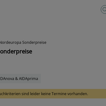
Vo
 Nordeuropa Sonderpreise
onderpreise
IDAnova & AIDAprima
uchkriterien sind leider keine Termine vorhanden.