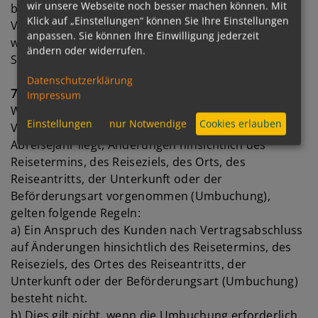
wir unsere Webseite noch besser machen können. Mit
bedingt durch die eingeschränkte medizinische
Klick auf „Einstellungen“ können Sie Ihre Einstellungen
Versorgung an Bord des Schiffes raten wir
anpassen. Sie können Ihre Einwilligung jederzeit
werdenden Müttern ab der 24.
ändern oder widerrufen.
Schwangerschaftswoche von einer Kreuzfahrt ab.
Datenschutzerklärung
7. Umbuchungen
Impressum
Werden auf Wunsch des Kunden nach
Einstellungen
nur Notwendige
Cookies erlauben
Vertragsabschluss für einen Termin, der im gleichen
Abreisejahr liegt, Änderungen hinsichtlich des
Reisetermins, des Reiseziels, des Orts, des
Reiseantritts, der Unterkunft oder der
Beförderungsart vorgenommen (Umbuchung),
gelten folgende Regeln:
a) Ein Anspruch des Kunden nach Vertragsabschluss
auf Änderungen hinsichtlich des Reisetermins, des
Reiseziels, des Ortes des Reiseantritts, der
Unterkunft oder der Beförderungsart (Umbuchung)
besteht nicht.
b) Dies gilt nicht, wenn die Umbuchung erforderlich