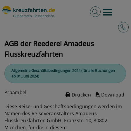
Volltextsuche
Burger 
Hotli
kreuzfahrten.de
AGB
AGB der Reederei Amadeus Flusskreuzfahrten
AGB der Reederei Amadeus
Flusskreuzfahrten
Allgemeine Geschäftsbedingungen 2024 (für alle Buchungen
ab 01. Juni 2024)
Präambel
Drucken
Download
Diese Reise- und Geschäftsbedingungen werden im
Namen des Reiseveranstalters Amadeus
Flusskreuzfahrten GmbH, Franzstr. 10, 80802
München, für die in diesem