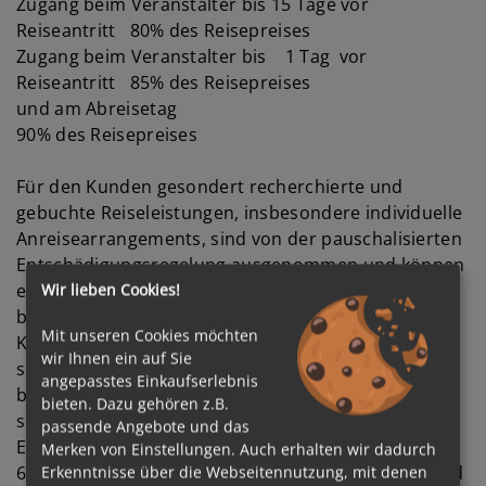
Zugang beim Veranstalter bis 15 Tage vor
Reiseantritt 80% des Reisepreises
Zugang beim Veranstalter bis 1 Tag vor
Reiseantritt 85% des Reisepreises
und am Abreisetag
90% des Reisepreises
Für den Kunden gesondert recherchierte und
gebuchte Reiseleistungen, insbesondere individuelle
Anreisearrangements, sind von der pauschalisierten
Entschädigungsregelung ausgenommen und können
eine Entschädigung in Höhe von 100% des
Wir lieben Cookies!
bestätigten Leistungspreises zur Folge haben. Der
Mit unseren Cookies möchten
Kunde wird zum Zeitpunkt der Buchung einer
wir Ihnen ein auf Sie
solchen Leistung über die Höhe der Entschädigung
angepasstes Einkaufserlebnis
bei Stornierung informiert. Stornierungen müssen
bieten. Dazu gehören z.B.
schriftlich erfolgen. Stornorechnungen sind nach
passende Angebote und das
Erhalt sofort zur Zahlung fällig.
Merken von Einstellungen. Auch erhalten wir dadurch
6.4 Für Schwangere gilt: Aus Sicherheitsgründen und
Erkenntnisse über die Webseitennutzung, mit denen