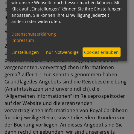
nennen – stellen kein Vertragsangebot im
wir unsere Webseite noch besser machen können. Mit
Klick auf „Einstellungen“ können Sie Ihre Einstellungen
Rechtssinne dar. Vielmehr handelt es sich hierbei
anpassen. Sie können Ihre Einwilligung jederzeit
lediglich um eine Aufforderung an potentielle
ändern oder widerrufen.
Kunden, uns ein Angebot zum Abschluss eines
Reisevertrages mit entsprechendem Inhalt zu
Datenschutzerklärung
unterbreiten (“invitatio ad offerendum”).
Impressum
2.2. Mit der Buchung (Reiseanmeldung) bieten Sie
Einstellungen
nur Notwendige
Cookies erlauben
uns den Abschluss des Pauschalreisevertrages zu
privaten Zwecken an undbestätigen, dass Sie die
vorgenannten, vorvertraglichen Informationen
gemäß Ziffer 1.1 zur Kenntnis genommen haben.
Grundlagedes Angebots sind die Reisebeschreibung
(Anfahrtsskizzen sind unverbindlich), die
“Allgemeinen Informationen” im Reiseprospektoder
auf der Website und die ergänzenden
vorvertraglichen Informationen von Royal Caribbean
für die jeweilige Reise, soweit diesedem Kunden vor
der Buchung vorliegen. An dieses Angebot sind Sie
dann rechtlich gebunden; wir sind unsererseits