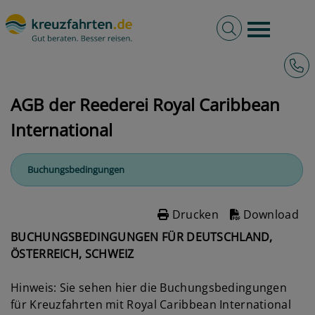
Volltextsuche
Burger 
Hotli
kreuzfahrten.de
AGB
AGB der Reederei Royal Caribbean International
AGB der Reederei Royal Caribbean
International
Buchungsbedingungen
Drucken
Download
BUCHUNGSBEDINGUNGEN FÜR DEUTSCHLAND,
ÖSTERREICH, SCHWEIZ
Hinweis: Sie sehen hier die Buchungsbedingungen
für Kreuzfahrten mit Royal Caribbean International