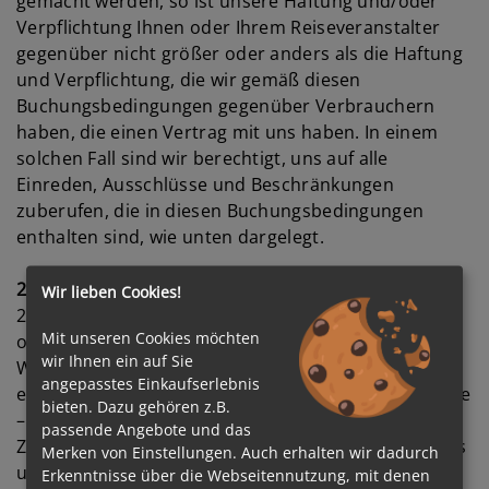
gemacht werden, so ist unsere Haftung und/oder
Verpflichtung Ihnen oder Ihrem Reiseveranstalter
gegenüber nicht größer oder anders als die Haftung
und Verpflichtung, die wir gemäß diesen
Buchungsbedingungen gegenüber Verbrauchern
haben, die einen Vertrag mit uns haben. In einem
solchen Fall sind wir berechtigt, uns auf alle
Einreden, Ausschlüsse und Beschränkungen
zuberufen, die in diesen Buchungsbedingungen
enthalten sind, wie unten dargelegt.
2. Abschluss des Reisevertrags
Wir lieben Cookies!
2.1. Ausschreibungen, Beschreibungen, Preislisten
Mit unseren Cookies möchten
oder Tabellen sowie sonstige Anpreisungen oder
wir Ihnen ein auf Sie
Werbung für Reiseleistungenunsererseits in den
angepasstes Einkaufserlebnis
entsprechenden Katalogen oder auf unserer Website
bieten. Dazu gehören z.B.
– auch solche, die sich auf einen bestimmten
passende Angebote und das
Zeitraumbeziehen und/oder einen bestimmten Preis
Merken von Einstellungen. Auch erhalten wir dadurch
und/oder sonstige Leistungen und Gegenleistungen
Erkenntnisse über die Webseitennutzung, mit denen