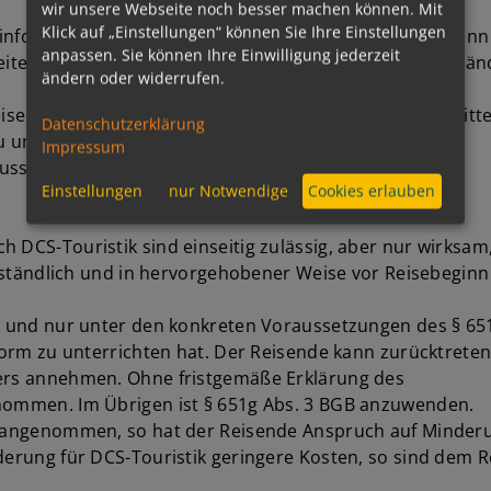
wir unsere Webseite noch besser machen können. Mit
Klick auf „Einstellungen“ können Sie Ihre Einstellungen
 informieren und diese nach § 651q BGB zu erfüllen, wenn 
anpassen. Sie können Ihre Einwilligung jederzeit
iten befindet. Bei vom Reisenden verschuldeten Umstän
ändern oder widerrufen.
eisebeginn die notwendigen Reiseunterlagen zu übermitteln
Datenschutzerklärung
terrichten (siehe auch Ziff. 6. und Ziff. 7.).
Impressum
sind in Ziff. 6. sowie Ziff. 7. geregelt.
Einstellungen
nur Notwendige
Cookies erlauben
h DCS-Touristik sind einseitig zulässig, aber nur wirks
verständlich und in hervorgehobener Weise vor Reisebegin
ig und nur unter den konkreten Voraussetzungen des § 651
erform zu unterrichten hat. Der Reisende kann zurücktre
ters annehmen. Ohne fristgemäße Erklärung des
enommen. Im Übrigen ist § 651g Abs. 3 BGB anzuwenden.
e angenommen, so hat der Reisende Anspruch auf Minderun
nderung für DCS-Touristik geringere Kosten, so sind dem 