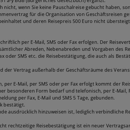
1 a-y BGB (Bürgerliches Gesetzbuch) ergänzt.
h nicht, wenn Sie keine Pauschalreise gebucht haben, son
ahmenvertrag für die Organisation von Geschäftsreisen ge
einhaltet und deren Reisepreis 500 Euro nicht übersteigt
hriftlich per E-Mail, SMS oder Fax erfolgen. Der Reisever
h sämtlicher Abreden, Nebenabreden und Vorgaben des R
ax oder SMS etc. die Reisebestätigung, die auch als Bestä
rd der Vertrag außerhalb der Geschäftsräume des Veranst
lich, per E-Mail, per SMS oder per Fax erfolgt kommt der
er besonderen Form bedarf und telefonisch, per E-Mail, Fa
meldung per Fax, E-Mail und SMS 5 Tage, gebunden.
k bestätigt.
nde ausdrücklich hinzuweisen ist, lediglich verbindliche 
ht rechtzeitige Reisebestätigung ist ein neuer Vertragsa