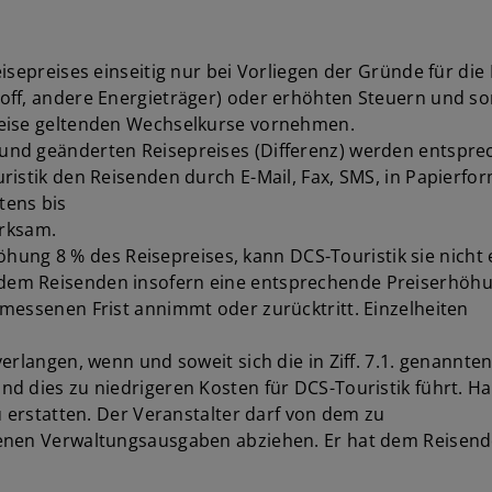
eisepreises einseitig nur bei Vorliegen der Gründe für d
off, andere Energieträger) oder erhöhten Steuern und s
reise geltenden Wechselkurse vornehmen.
nd geänderten Reisepreises (Differenz) werden entsprec
istik den Reisenden durch E-Mail, Fax, SMS, in Papierform
tens bis
irksam.
rhöhung 8 % des Reisepreises, kann DCS-Touristik sie nicht
dem Reisenden insofern eine entsprechende Preiserhöhu
messenen Frist annimmt oder zurücktritt. Einzelheiten
erlangen, wenn und soweit sich die in Ziff. 7.1. genannt
d dies zu niedrigeren Kosten für DCS-Touristik führt. H
u erstatten. Der Veranstalter darf von dem zu
denen Verwaltungsausgaben abziehen. Er hat dem Reisend