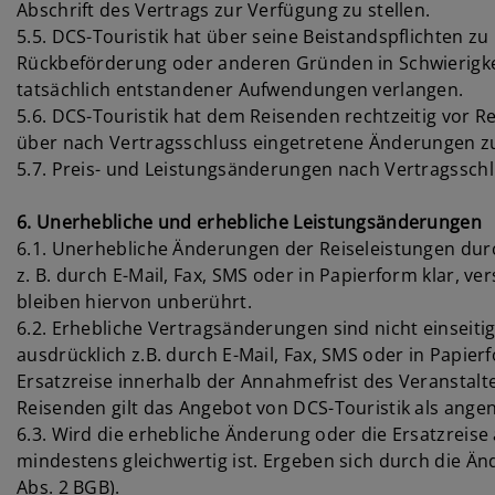
Abschrift des Vertrags zur Verfügung zu stellen.
5.5. DCS-Touristik hat über seine Beistandspflichten zu
Rückbeförderung oder anderen Gründen in Schwierigke
tatsächlich entstandener Aufwendungen verlangen.
5.6. DCS-Touristik hat dem Reisenden rechtzeitig vor R
über nach Vertragsschluss eingetretene Änderungen zu un
5.7. Preis- und Leistungsänderungen nach Vertragsschluss 
6. Unerhebliche und erhebliche Leistungsänderungen
6.1. Unerhebliche Änderungen der Reiseleistungen durc
z. B. durch E-Mail, Fax, SMS oder in Papierform klar, 
bleiben hiervon unberührt.
6.2. Erhebliche Vertragsänderungen sind nicht einseit
ausdrücklich z.B. durch E-Mail, Fax, SMS oder in Papi
Ersatzreise innerhalb der Annahmefrist des Veranstal
Reisenden gilt das Angebot von DCS-Touristik als ang
6.3. Wird die erhebliche Änderung oder die Ersatzreis
mindestens gleichwertig ist. Ergeben sich durch die Ä
Abs. 2 BGB).