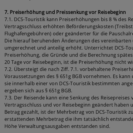
7. Preiserhöhung und Preissenkung vor Reisebeginn
7.1. DCS-Touristik kann Preiserhöhungen bis 8 % des R
Vertragsschluss erhöhten Beförderungskosten (Treibst
Flughafengebühren) oder geänderter für die Pauschal
Die hierauf beruhenden Änderungen des vereinbarten u
umgerechnet und anteilig erhöht. Unterrichtet DCS-Tour
Preiserhöhung, die Gründe und die Berechnung spätes
20 Tage vor Reisebeginn, ist die Preiserhöhung nicht w
7.2. Übersteigt die nach Ziff. 7.1. vorbehaltene Preise
Voraussetzungen des § 651g BGB vornehmen. Es kann 
sie innerhalb einer von DCS-Touristik bestimmten ange
ergeben sich aus § 651g BGB.
7.3. Der Reisende kann eine Senkung des Reisepreises v
Vertragsschluss und vor Reisebeginn geändert haben un
Betrag gezahlt, ist der Mehrbetrag von DCS-Touristik z
erstattenden Mehrbetrag die ihm tatsächlich entstan
Höhe Verwaltungsausgaben entstanden sind.