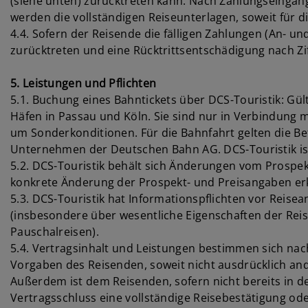
(siehe unten) zurücktreten kann. Nach Zahlungseingan
werden die vollständigen Reiseunterlagen, soweit für d
4.4. Sofern der Reisende die fälligen Zahlungen (An- 
zurücktreten und eine Rücktrittsentschädigung nach Ziff
5. Leistungen und Pflichten
5.1. Buchung eines Bahntickets über DCS-Touristik: Gül
Häfen in Passau und Köln. Sie sind nur in Verbindung 
um Sonderkonditionen. Für die Bahnfahrt gelten die 
Unternehmen der Deutschen Bahn AG. DCS-Touristik ist 
5.2. DCS-Touristik behält sich Änderungen vom Prospek
konkrete Änderung der Prospekt- und Preisangaben er
5.3. DCS-Touristik hat Informationspflichten vor Reisea
(insbesondere über wesentliche Eigenschaften der Reis
Pauschalreisen).
5.4. Vertragsinhalt und Leistungen bestimmen sich nac
Vorgaben des Reisenden, soweit nicht ausdrücklich ander
Außerdem ist dem Reisenden, sofern nicht bereits in de
Vertragsschluss eine vollständige Reisebestätigung od