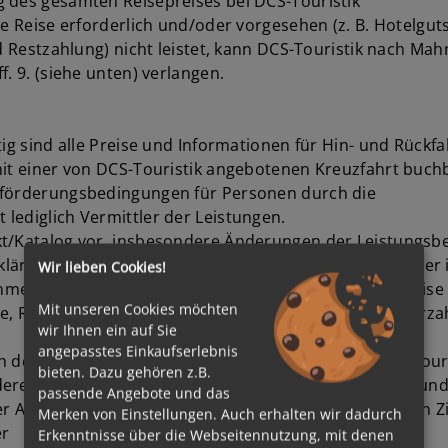
g des gesamten Reisepreises bei DCS-Touristik
ie Reise erforderlich und/oder vorgesehen (z. B. Hotelgu
und Restzahlung) nicht leistet, kann DCS-Touristik nach 
. 9. (siehe unten) verlangen.
tig sind alle Preise und Informationen für Hin- und Rückf
mit einer von DCS-Touristik angebotenen Kreuzfahrt buch
Beförderungsbedingungen für Personen durch die
lediglich Vermittler der Leistungen.
t/Katalog vor, insbesondere Änderungen der Leistungsbes
klären, wenn der Reisende vor Reiseanmeldung hierüber 
Wir lieben Cookies!
nmeldung, soweit dies für die vorgesehene Pauschalreise e
Mit unseren Cookies möchten
e, Reisepreis, An- und Restzahlung, Mindestteilnehmerzah
wir Ihnen ein auf Sie
angepasstes Einkaufserlebnis
h den vor Reisebeginn gemachten Angaben von DCS-Touris
bieten. Dazu gehören z.B.
es vereinbart ist. Sie sollen in der Reiseanmeldung und R
passende Angebote und das
r Annahme des Antrags (Reisebestätigung - siehe oben Zif
Merken von Einstellungen. Auch erhalten wir dadurch
er
Erkenntnisse über die Webseitennutzung, mit denen