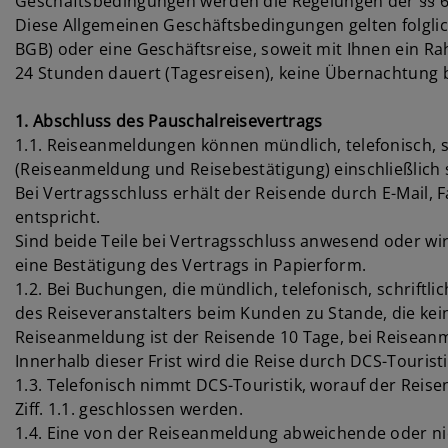
Geschäftsbedingungen werden die Regelungen der §§ 65
Diese Allgemeinen Geschäftsbedingungen gelten folglic
BGB) oder eine Geschäftsreise, soweit mit Ihnen ein R
24 Stunden dauert (Tagesreisen), keine Übernachtung b
1. Abschluss des Pauschalreisevertrags
1.1. Reiseanmeldungen können mündlich, telefonisch, sc
(Reiseanmeldung und Reisebestätigung) einschließlic
Bei Vertragsschluss erhält der Reisende durch E-Mail, F
entspricht.
Sind beide Teile bei Vertragsschluss anwesend oder wi
eine Bestätigung des Vertrags in Papierform.
1.2. Bei Buchungen, die mündlich, telefonisch, schrift
des Reiseveranstalters beim Kunden zu Stande, die kein
Reiseanmeldung ist der Reisende 10 Tage, bei Reisean
Innerhalb dieser Frist wird die Reise durch DCS-Touristi
1.3. Telefonisch nimmt DCS-Touristik, worauf der Reise
Ziff. 1.1. geschlossen werden.
1.4. Eine von der Reiseanmeldung abweichende oder nic