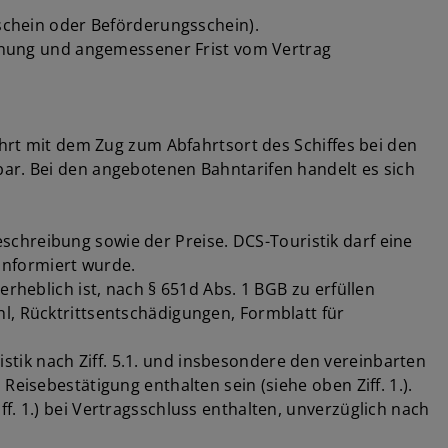
tschein oder Beförderungsschein).
Mahnung und angemessener Frist vom Vertrag
ahrt mit dem Zug zum Abfahrtsort des Schiffes bei den
bar. Bei den angebotenen Bahntarifen handelt es sich
chreibung sowie der Preise. DCS-Touristik darf eine
informiert wurde.
rheblich ist, nach § 651d Abs. 1 BGB zu erfüllen
l, Rücktrittsentschädigungen, Formblatt für
tik nach Ziff. 5.1. und insbesondere den vereinbarten
eisebestätigung enthalten sein (siehe oben Ziff. 1.).
f. 1.) bei Vertragsschluss enthalten, unverzüglich nach