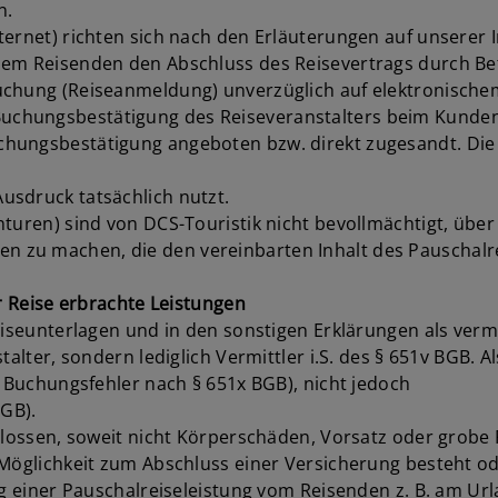
n.
ternet) richten sich nach den Erläuterungen auf unserer 
dem Reisenden den Abschluss des Reisevertrags durch Bet
uchung (Reiseanmeldung) unverzüglich auf elektronischem
chungsbestätigung des Reiseveranstalters beim Kunden 
ungsbestätigung angeboten bzw. direkt zugesandt. Die Ve
usdruck tatsächlich nutzt.
nturen) sind von DCS-Touristik nicht bevollmächtigt, übe
 zu machen, die den vereinbarten Inhalt des Pauschalr
er Reise erbrachte Leistungen
Reiseunterlagen und in den sonstigen Erklärungen als ver
alter, sondern lediglich Vermittler i.S. des § 651v BGB. A
r Buchungsfehler nach § 651x BGB), nicht jedoch
BGB).
hlossen, soweit nicht Körperschäden, Vorsatz oder grobe 
Möglichkeit zum Abschluss einer Versicherung besteht ode
g einer Pauschalreiseleistung vom Reisenden z. B. am Urlau