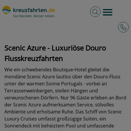
Volltextsuche
Burger 
Hotli
kreuzfahrten.de
Schiffe
Scenic Luxury Cruises & Tours
Scenic Azure
Scenic Azure - Luxuriöse Douro
Flusskreuzfahrten
Wie ein schwebendes Boutique-Hotel gleitet die
mondäne Scenic Azure lautlos über den Douro-Fluss
unter der warmen Sonne Portugals - vorbei an
Terrassenweinbergen, steilen Hängen und
verwunschenen Dörfern. Nur 96 Gäste erleben an Bord
der Scenic Azure aufmerksamen Service, stilvolles
Ambiente und erholsame Ruhe. Das Schiff von Scenic
Luxury Cruises umfasst großzügige Suiten, ein
Sonnendeck mit beheiztem Pool und umfassende