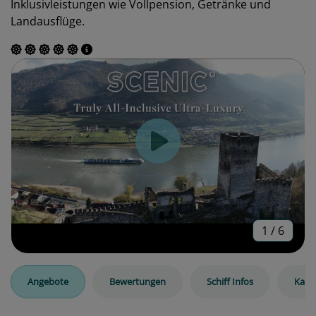
Inklusivleistungen wie Vollpension, Getränke und
Landausflüge.
1
/
6
Angebote
Bewertungen
Schiff Infos
Kabi