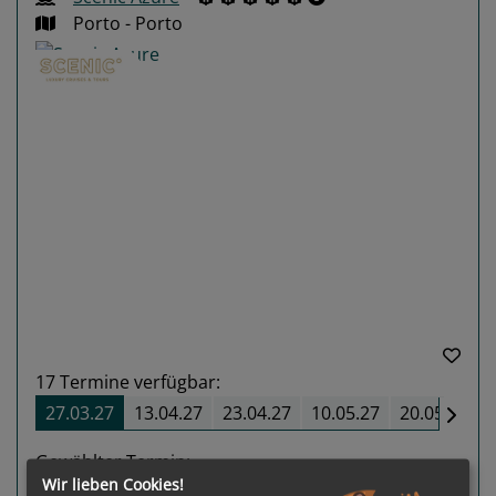
Porto - Porto
Previous
Next
17
Termine verfügbar:
27.03.27
13.04.27
23.04.27
10.05.27
20.05.27
Gewählter Termin:
p. P.
ab
€ 5.115,-
Wir lieben Cookies!
27.03.2027 - 06.04.2027