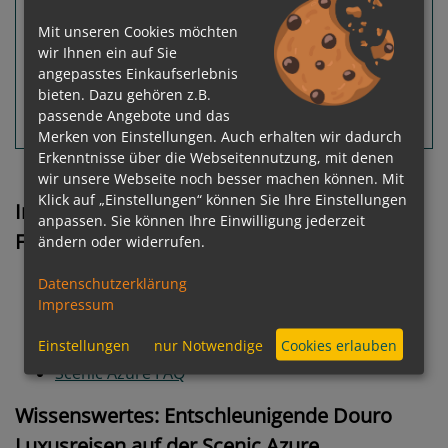
Mit unseren Cookies möchten
Leistungspakete
zur Reise
wir Ihnen ein auf Sie
angepasstes Einkaufserlebnis
bieten. Dazu gehören z.B.
passende Angebote und das
Routeninfos
Terminübersicht
Merken von Einstellungen. Auch erhalten wir dadurch
Erkenntnisse über die Webseitennutzung, mit denen
wir unsere Webseite noch besser machen können. Mit
Klick auf „Einstellungen“ können Sie Ihre Einstellungen
Inhaltsverzeichnis: Scenic Azure Doruo
anpassen. Sie können Ihre Einwilligung jederzeit
Flusskreuzfahrten
ändern oder widerrufen.
Wissenswertes
Datenschutzerklärung
Komfort & Ausstattung
Impressum
Scenic Azure Inklusivleistungen
Einstellungen
nur Notwendige
Cookies erlauben
Routen & Zielhäfen
Scenic Azure FAQ
Wissenswertes: Entschleunigende Douro
Luxusreisen auf der Scenic Azure