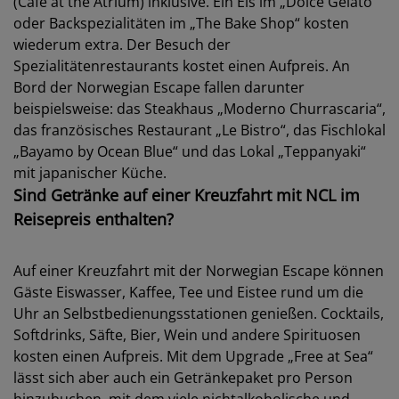
(Cafe at the Atrium) inklusive. Ein Eis im „Dolce Gelato“
oder Backspezialitäten im „The Bake Shop“ kosten
wiederum extra. Der Besuch der
Spezialitätenrestaurants kostet einen Aufpreis. An
Bord der Norwegian Escape fallen darunter
beispielsweise: das Steakhaus „Moderno Churrascaria“,
das französisches Restaurant „Le Bistro“, das Fischlokal
„Bayamo by Ocean Blue“ und das Lokal „Teppanyaki“
mit japanischer Küche.
Sind Getränke auf einer Kreuzfahrt mit NCL im
Reisepreis enthalten?
Auf einer Kreuzfahrt mit der Norwegian Escape können
Gäste Eiswasser, Kaffee, Tee und Eistee rund um die
Uhr an Selbstbedienungsstationen genießen. Cocktails,
Softdrinks, Säfte, Bier, Wein und andere Spirituosen
kosten einen Aufpreis. Mit dem Upgrade „Free at Sea“
lässt sich aber auch ein Getränkepaket pro Person
hinzubuchen, mit dem viele nichtalkoholische und