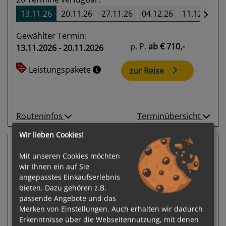
13.11.26
20.11.26
27.11.26
04.12.26
11.12.26
Gewählter Termin:
p. P.
ab
€ 710,-
13.11.2026 - 20.11.2026
Leistungspakete
zur Reise
Routeninfos
Terminübersicht
Wir lieben Cookies!
5 Nächte Mexiko, Bahamas
Mit unseren Cookies möchten
Norwegian Escape
wir Ihnen ein auf Sie
Port Canaveral, Florida - Port Canaveral,
angepasstes Einkaufserlebnis
Florida
bieten. Dazu gehören z.B.
passende Angebote und das
Merken von Einstellungen. Auch erhalten wir dadurch
Erkenntnisse über die Webseitennutzung, mit denen