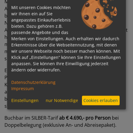
Mallorca entlang der spanischen und portugiesischen
Mit unseren Cookies möchten
Atlantik- und Mittelmeerküste bis nach Málaga. Dabei
wir Ihnen ein auf Sie
bleibt das Schiff in ausgewählten Metropolen über
angepasstes Einkaufserlebnis
Nacht und ermöglicht intensive Eindrücke auch in den
bieten. Dazu gehören z.B.
Abendstunden: Barcelona und Lissabon begeistern mit
passende Angebote und das
historischer Architektur, lebendiger Kultur und
Merken von Einstellungen. Auch erhalten wir dadurch
mediterranem Lebensgefühl, während Valencia mit
Erkenntnisse über die Webseitennutzung, mit denen
modernem Design und kulinarischer Vielfalt Akzente
wir unsere Webseite noch besser machen können. Mit
Klick auf „Einstellungen“ können Sie Ihre Einstellungen
setzt.
anpassen. Sie können Ihre Einwilligung jederzeit
ändern oder widerrufen.
Ergänzt wird die Reise durch Stopps in Gibraltar,
Portimão und Cádiz, die mit beeindruckenden
Datenschutzerklärung
Küstenlandschaften, britisch geprägtem Flair sowie
Impressum
andalusischer Tradition zusätzliche Facetten eröffnen,
bevor die Route an der Costa del Sol ihren
Einstellungen
nur Notwendige
Cookies erlauben
stimmungsvollen Abschluss findet.
Buchbar im SILBER-Tarif
ab € 4.690,- pro Person
bei
Doppelbelegung (exklusive An- und Abreisepaket).