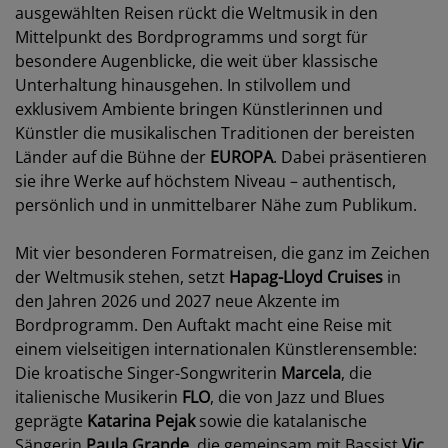
ausgewählten Reisen rückt die Weltmusik in den
Mittelpunkt des Bordprogramms und sorgt für
besondere Augenblicke, die weit über klassische
Unterhaltung hinausgehen. In stilvollem und
exklusivem Ambiente bringen Künstlerinnen und
Künstler die musikalischen Traditionen der bereisten
Länder auf die Bühne der
EUROPA
. Dabei präsentieren
sie ihre Werke auf höchstem Niveau – authentisch,
persönlich und in unmittelbarer Nähe zum Publikum.
Mit vier besonderen Formatreisen, die ganz im Zeichen
der Weltmusik stehen, setzt
Hapag-Lloyd Cruises
in
den Jahren 2026 und 2027 neue Akzente im
Bordprogramm. Den Auftakt macht eine Reise mit
einem vielseitigen internationalen Künstlerensemble:
Die kroatische Singer-Songwriterin
Marcela
, die
italienische Musikerin
FLO
, die von Jazz und Blues
geprägte
Katarina Pejak
sowie die katalanische
Sängerin
Paula Grande
, die gemeinsam mit Bassist
Vic