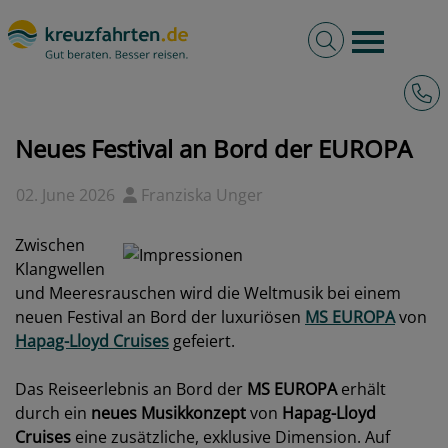
Volltextsuche
Burger 
Hotli
kreuzfahrten.de
News
2026 - Neues Festival an Bord der EUROPA
Neues Festival an Bord der EUROPA
02. June 2026
Franziska Unger
Zwischen
Klangwellen
und Meeresrauschen wird die Weltmusik bei einem
neuen Festival an Bord der luxuriösen
MS EUROPA
von
Hapag-Lloyd Cruises
gefeiert.
Das Reiseerlebnis an Bord der
MS EUROPA
erhält
durch ein
neues Musikkonzept
von
Hapag-Lloyd
Cruises
eine zusätzliche, exklusive Dimension. Auf