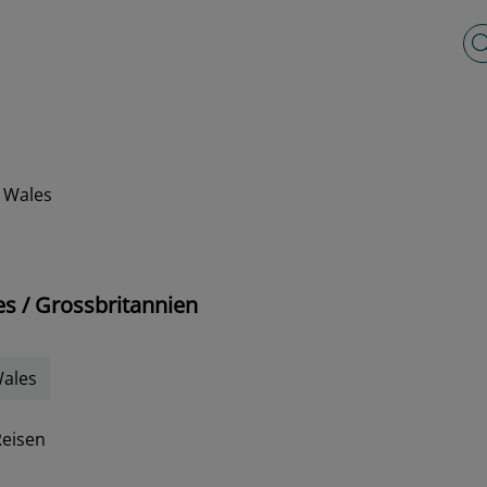
Vo
, Wales
s / Grossbritannien
Wales
Reisen