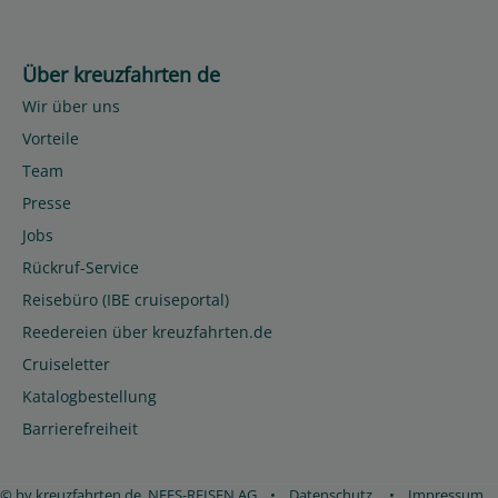
Über kreuzfahrten de
Wir über uns
Vorteile
Team
Presse
Jobs
Rückruf-Service
Reisebüro (IBE cruiseportal)
Reedereien über kreuzfahrten.de
Cruiseletter
Katalogbestellung
Barrierefreiheit
© by kreuzfahrten.de, NEES-REISEN AG
•
Datenschutz
•
Impressum