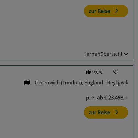
zur Reise
Terminübersicht
100 %
Greenwich (London); England - Reykjavik
p. P.
ab
€ 23.498,-
zur Reise