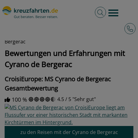
Volltextsuche
Burger 
Hotli
kreuzfahrten.de
Bewertungen und Erfahrungen mit Cyrano de
Bergerac
Bewertungen und Erfahrungen mit
Cyrano de Bergerac
CroisiEurope: MS Cyrano de Bergerac
Gesamtbewertung
100 %
4.5
/
5
Sehr gut
zu den Reisen mit der Cyrano de Bergerac