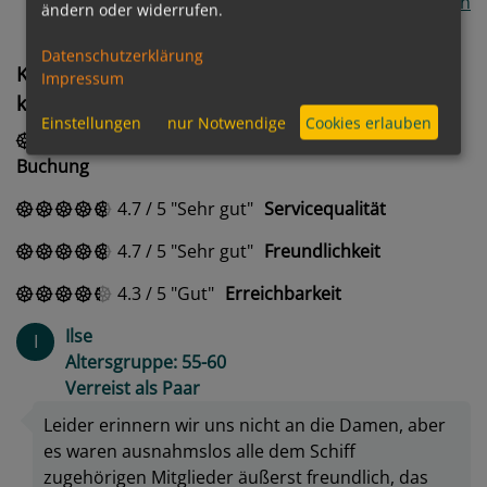
Alle Kommentare anzeigen
ändern oder widerrufen.
Datenschutzerklärung
Kundenerfahrungen mit dem Service von
Impressum
kreuzfahrten.de
Einstellungen
nur Notwendige
Cookies erlauben
4.7
/
5
Sehr gut
Abwicklung meiner
Buchung
4.7
/
5
Sehr gut
Servicequalität
4.7
/
5
Sehr gut
Freundlichkeit
4.3
/
5
Gut
Erreichbarkeit
Ilse
I
Altersgruppe: 55-60
Verreist als Paar
Leider erinnern wir uns nicht an die Damen, aber
es waren ausnahmslos alle dem Schiff
zugehörigen Mitglieder äußerst freundlich, das