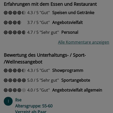
Erfahrungen mit dem Essen und Restaurant
4.3
/
5
Gut
Speisen und Getränke
3.7
/
5
Gut
Angebotsvielfalt
4.7
/
5
Sehr gut
Personal
Alle Kommentare anzeigen
Bewertung des Unterhaltungs- / Sport-
/Wellnessangebot
4.3
/
5
Gut
Showprogramm
5.0
/
5
Sehr gut
Sportangebote
4.0
/
5
Gut
Angebotsvielfalt allgemein
Ilse
I
Altersgruppe: 55-60
Verreist als Paar