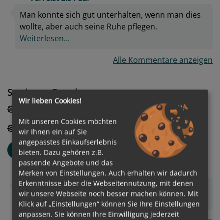
Man konnte sich gut unterhalten, wenn man dies
wollte, aber auch seine Ruhe pflegen.
Weiterlesen...
Alle Kommentare anzeigen
Service an Board
Wir lieben Cookies!
4.7
/
5
Sehr gut
Rezeption
Mit unseren Cookies möchten
4.7
/
5
Sehr gut
Check-In/Check-Out
wir Ihnen ein auf Sie
angepasstes Einkaufserlebnis
Ilse
I
bieten. Dazu gehören z.B.
Altersgruppe: 55-60
passende Angebote und das
Verreist als Paar
Merken von Einstellungen. Auch erhalten wir dadurch
Erkenntnisse über die Webseitennutzung, mit denen
Sehr freundlich und kompetent - und schnell.
wir unsere Webseite noch besser machen können. Mit
Weiterlesen...
Klick auf „Einstellungen“ können Sie Ihre Einstellungen
anpassen. Sie können Ihre Einwilligung jederzeit